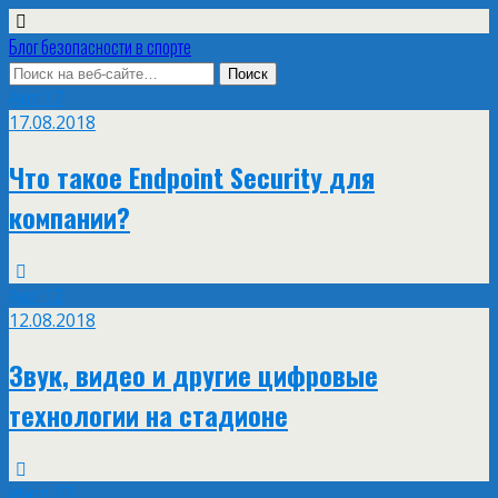
Блог безопасности в спорте
Авг
17
17.08.2018
Что такое Endpoint Security для
компании?
Авг
12
12.08.2018
Звук, видео и другие цифровые
технологии на стадионе
Июл
27