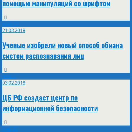
помощью манипуляций со шрифтом
Мар
21
21.03.2018
Ученые изобрели новый способ обмана
систем распознавания лиц
Фев
3
03.02.2018
ЦБ РФ создаст центр по
информационной безопасности
Янв
22