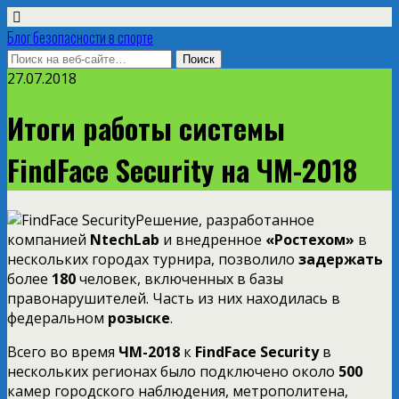
Блог безопасности в спорте
27.07.2018
Итоги работы системы
FindFace Security на ЧМ-2018
Решение, разработанное
компанией
NtechLab
и внедренное
«Ростехом»
в
нескольких городах турнира, позволило
задержать
более
180
человек, включенных в базы
правонарушителей. Часть из них находилась в
федеральном
розыске
.
Всего во время
ЧМ-2018
к
FindFace Security
в
нескольких регионах было подключено около
500
камер городского наблюдения, метрополитена,