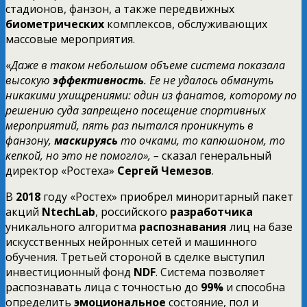
стадионов, фанзон, а также передвижных
биометрических
комплексов, обслуживающих
массовые мероприятия.
«
Даже в таком небольшом объеме система показала
высокую
эффективность
. Ее не удалось обмануть
никакими ухищрениями: один из фанатов, которому по
решению суда запрещено посещение спортивных
мероприятий, пять раз пытался проникнуть в
фанзону,
маскируясь
то очками, то капюшоном, то
кепкой, но это не помогло», –
сказал генеральный
директор «Ростеха»
Сергей Чемезов
.
В
2018
году «Ростех» приобрел миноритарный пакет
акций
NtechLab
, российского
разработчика
уникального алгоритма
распознавания
лиц на базе
искусственных нейронных сетей и машинного
обучения. Третьей стороной в сделке выступил
инвестиционный фонд
NDF
. Система позволяет
распознавать лица с точностью до
99%
и способна
определить
эмоциональное
состояние, пол и